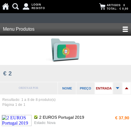
LOGIN
ARTIGOS:
0
REGISTO
TOTAL:
€ 0,00
Menu Produtos
€ 2
ORDENAR POR:
NOME
PREÇO
ENTRADA
Resultado: 1 a
8
de 8 produto(s)
Página 1 de 1
2 EUROS Portugal 2019
€ 37,90
Estado: Nova