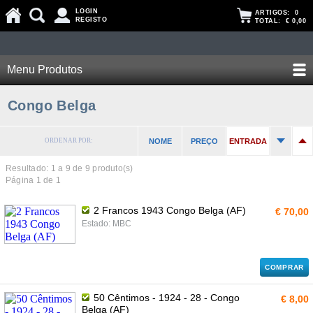
LOGIN
ARTIGOS:
0
REGISTO
TOTAL:
€ 0,00
Menu Produtos
Congo Belga
ORDENAR POR:
NOME
PREÇO
ENTRADA
Resultado: 1 a
9
de 9 produto(s)
Página 1 de 1
2 Francos 1943 Congo Belga (AF)
€ 70,00
Estado: MBC
COMPRAR
50 Cêntimos - 1924 - 28 - Congo
€ 8,00
Belga (AF)