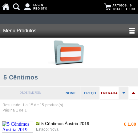
LOGIN
ARTIGOS:
0
REGISTO
TOTAL:
€ 0,00
Menu Produtos
5 Cêntimos
ORDENAR POR:
NOME
PREÇO
ENTRADA
Resultado: 1 a
15
de 15 produto(s)
Página 1 de 1
5 Cêntimos Áustria 2019
€ 1,00
Estado: Nova