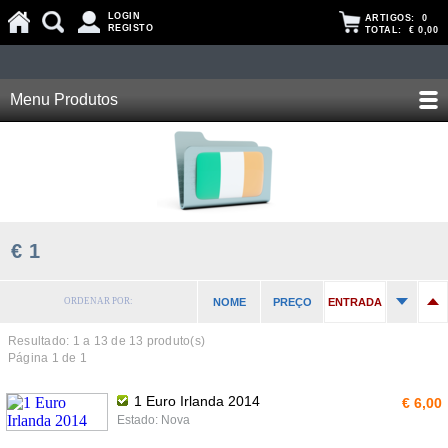
LOGIN
ARTIGOS:
0
REGISTO
TOTAL:
€ 0,00
Menu Produtos
€ 1
ORDENAR POR:
NOME
PREÇO
ENTRADA
Resultado: 1 a
13
de 13 produto(s)
Página 1 de 1
1 Euro Irlanda 2014
€ 6,00
Estado: Nova