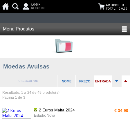
LOGIN
ARTIGOS:
0
REGISTO
TOTAL:
€ 0,00
Menu Produtos
Moedas Avulsas
ORDENAR POR:
NOME
PREÇO
ENTRADA
Resultado: 1 a
24
de 49 produto(s)
Página 1 de 3
2 Euros Malta 2024
€ 34,90
Estado: Nova