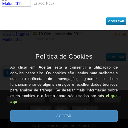
Estado: Nova
COMPRAR
10 Cêntimos Malta 2011
€ 4,50
Estado: Nova
COMPRAR
1
2
3
Ver Todos
Termos e Condições
Politica de Privacidade
Quem Somos
Contactos
RAL
CONTACTOS
IVA Regime de Isenção - ART.53 do CIVA