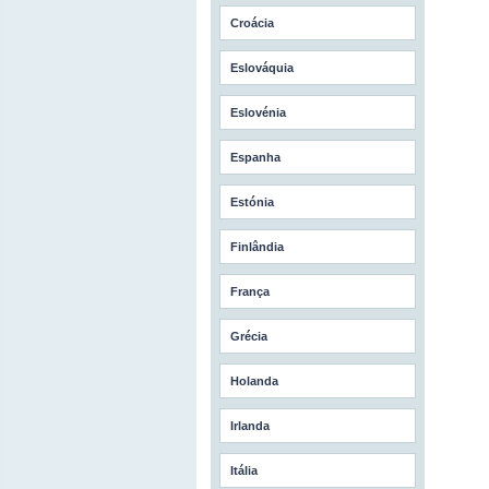
Croácia
Eslováquia
Eslovénia
Espanha
Estónia
Finlândia
França
Grécia
Holanda
Irlanda
Itália