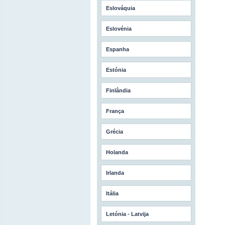
Eslováquia
Eslovénia
Espanha
Estónia
Finlândia
França
Grécia
Holanda
Irlanda
Itália
Letónia - Latvija