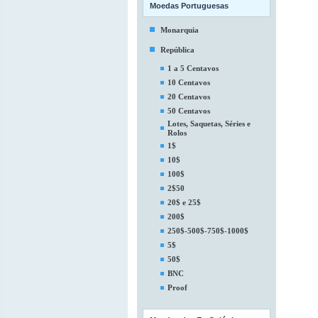
Moedas Portuguesas
Monarquia
República
1 a 5 Centavos
10 Centavos
20 Centavos
50 Centavos
Lotes, Saquetas, Séries e
Rolos
1$
10$
100$
2$50
20$ e 25$
200$
250$-500$-750$-1000$
5$
50$
BNC
Proof