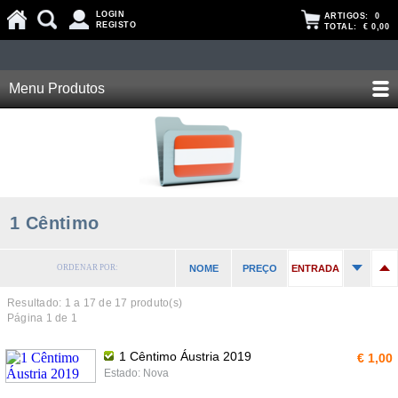
LOGIN
ARTIGOS:
0
REGISTO
TOTAL:
€ 0,00
Menu Produtos
1 Cêntimo
ORDENAR POR:
NOME
PREÇO
ENTRADA
Resultado: 1 a
17
de 17 produto(s)
Página 1 de 1
1 Cêntimo Áustria 2019
€ 1,00
Estado: Nova