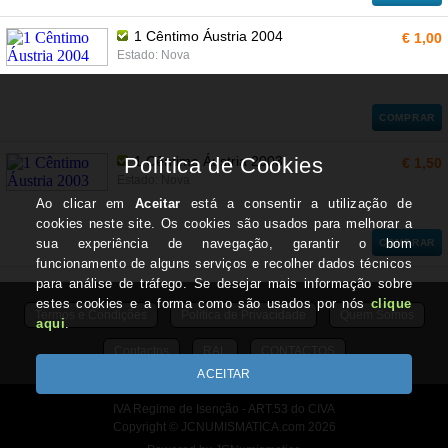
1 Cêntimo Áustria 2004
€ 1,00
Estado: Nova
COMPRAR
1 Cêntimo Áustria 2003
€ 1,50
Estado: Nova
COMPRAR
Termos e Condições
Politica de Privacidade
Quem Somos
Contactos
RAL
CONTACTOS
IVA Regime de Isenção - ART.53 do CIVA
Copyright © JCNUMISMATICA.com 2026