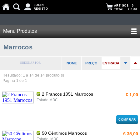
LOGIN
ARTIGOS:
0
REGISTO
TOTAL:
€ 0,00
Menu Produtos
Marrocos
ORDENAR POR:
NOME
PREÇO
ENTRADA
Resultado: 1 a
14
de 14 produto(s)
Página 1 de 1
2 Francos 1951 Marrocos
€ 1,00
Estado:MBC
COMPRAR
50 Cêntimos Marrocos
€ 35,00
Estado: MBC