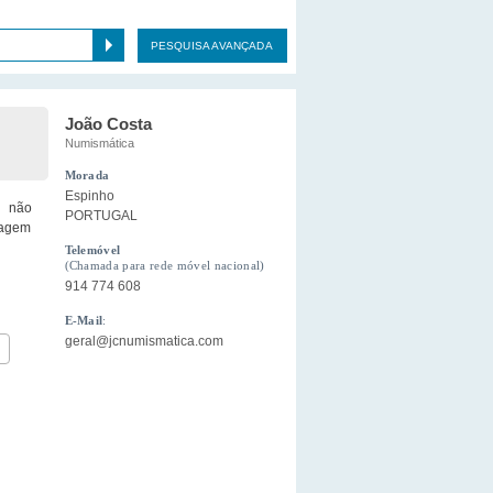
PESQUISA AVANÇADA
João Costa
Numismática
Morada
Espinho
e não
PORTUGAL
sagem
Telemóvel
(Chamada para rede móvel nacional)
914 774 608
E-Mail
:
geral@jcnumismatica.com