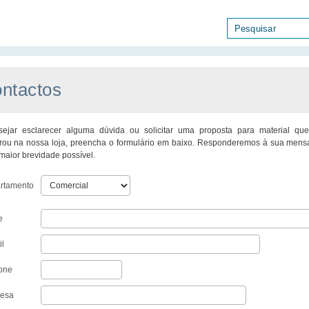
ntactos
ejar esclarecer alguma dúvida ou solicitar uma proposta para material qu
rou na nossa loja, preencha o formulário em baixo. Responderemos à sua men
maior brevidade possível.
rtamento
e
il
fone
esa