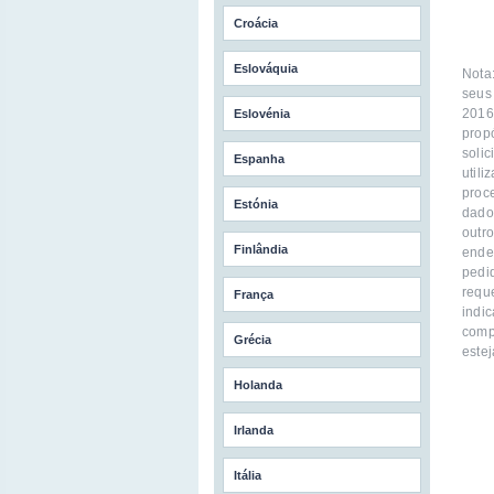
Croácia
Eslováquia
Nota
seus
2016
Eslovénia
prop
soli
Espanha
util
proc
Estónia
dado
outr
Finlândia
ende
pedi
requ
França
indi
comp
Grécia
estej
Holanda
Irlanda
Itália