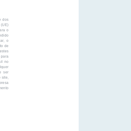
e dos
 (UE)
ara o
edido
ar, o
to de
estes
 para
il no
lquer
e ser
site,
presa
mento