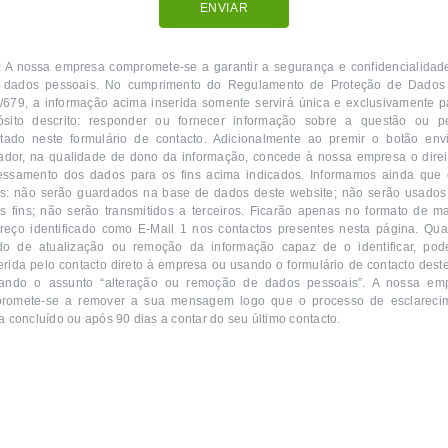
ENVIAR
: A nossa empresa compromete-se a garantir a segurança e confidencialidad
 dados pessoais. No cumprimento do Regulamento de Proteção de Dados
/679, a informação acima inserida somente servirá única e exclusivamente p
ósito descrito: responder ou fornecer informação sobre a questão ou p
citado neste formulário de contacto. Adicionalmente ao premir o botão envi
izador, na qualidade de dono da informação, concede à nossa empresa o direi
essamento dos dados para os fins acima indicados. Informamos ainda que 
s: não serão guardados na base de dados deste website; não serão usados
os fins; não serão transmitidos a terceiros. Ficarão apenas no formato de ma
reço identificado como E-Mail 1 nos contactos presentes nesta página. Qua
do de atualização ou remoção da informação capaz de o identificar, pod
erida pelo contacto direto à empresa ou usando o formulário de contacto deste 
cando o assunto “alteração ou remoção de dados pessoais”. A nossa em
romete-se a remover a sua mensagem logo que o processo de esclareci
a concluído ou após 90 dias a contar do seu último contacto.