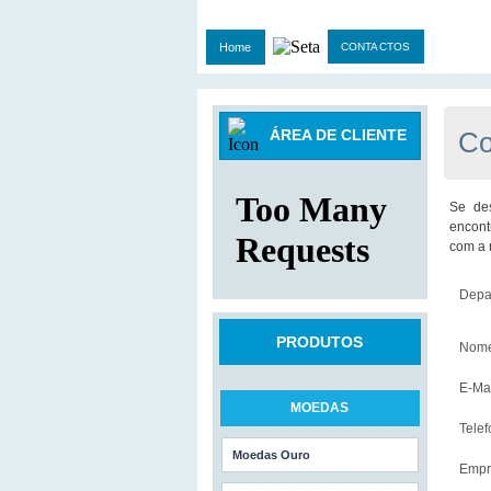
Home
CONTACTOS
ÁREA DE CLIENTE
Co
Se des
encont
com a 
Depa
PRODUTOS
Nom
E-Ma
MOEDAS
Tele
Moedas Ouro
Empr