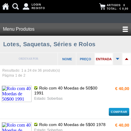
LOGIN
ARTIGOS:
0
REGISTO
TOTAL:
€ 0,00
Menu Produtos
Lotes, Saquetas, Séries e Rolos
ORDENAR POR:
NOME
PREÇO
ENTRADA
Resultado: 1 a
24
de 36 produto(s)
Página 1 de 2
Rolo com 40 Moedas de 50$00
€ 40,00
1991
Estado: Soberbas
COMPRAR
Rolo com 40 Moedas de 5$00 1978
€ 40,00
Estado: Soberbas