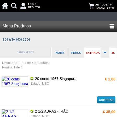
LOGIN
ARTIGOS:
0
REGISTO
TOTAL:
€ 0,00
Menu Produtos
DIVERSOS
ORDENAR POR:
NOME
PREÇO
ENTRADA
Resultado: 1 a
4
de 4 produto(s)
Página 1 de 1
20 cents 1967 Singapura
€ 1,00
Estado: MBC
COMPRAR
2 1/2 ABRAS - IRÃO
€ 35,00
Estado: MBC