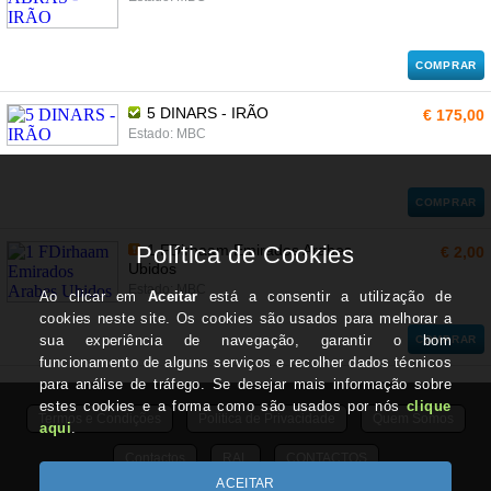
COMPRAR
5 DINARS - IRÃO
€ 175,00
Estado: MBC
COMPRAR
1 FDirhaam Emirados Arabes
€ 2,00
Ubidos
Estado: MBC
COMPRAR
Termos e Condições
Politica de Privacidade
Quem Somos
Contactos
RAL
CONTACTOS