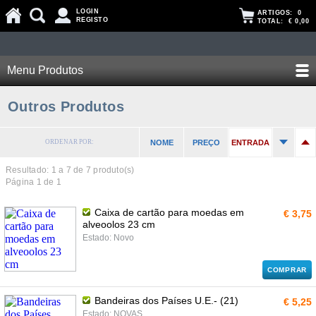
LOGIN
ARTIGOS:
0
REGISTO
TOTAL:
€ 0,00
Menu Produtos
Outros Produtos
ORDENAR POR:
NOME
PREÇO
ENTRADA
Resultado: 1 a
7
de 7 produto(s)
Página 1 de 1
Caixa de cartão para moedas em
€ 3,75
alveoolos 23 cm
Estado: Novo
COMPRAR
Bandeiras dos Países U.E.- (21)
€ 5,25
Estado: NOVAS