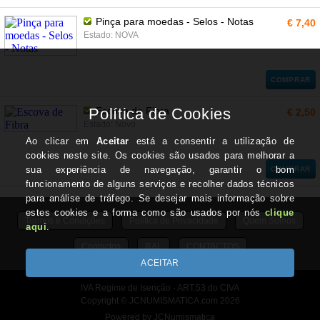
Pinça para moedas - Selos - Notas
€ 7,40
Estado: NOVA
COMPRAR
Escova de Fibra
€ 2,50
Estado: Novo
COMPRAR
Termos e Condições
Politica de Privacidade
Quem Somos
Contactos
RAL
CONTACTOS
IVA Regime de Isenção - ART.53 do CIVA
Copyright © JCNUMISMATICA.com 2026
Powered by JCNumismatica