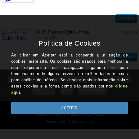
COMPRAR
25 Piastras Egito - Prata
€ 38,00
Estado: MBC
COMPRAR
Termos e Condições
Politica de Privacidade
Quem Somos
Contactos
RAL
CONTACTOS
IVA Regime de Isenção - ART.53 do CIVA
Copyright © JCNUMISMATICA.com 2026
Powered by JCNumismatica