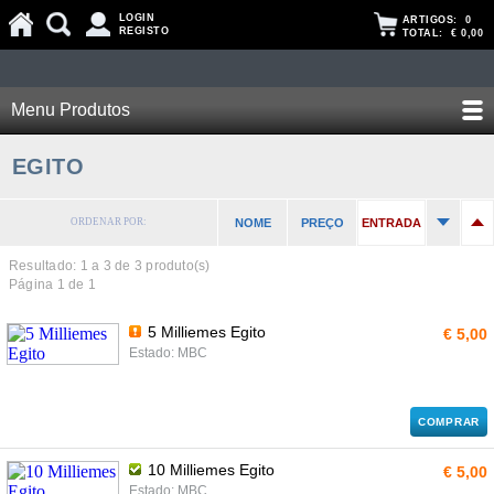
LOGIN
ARTIGOS:
0
REGISTO
TOTAL:
€ 0,00
Menu Produtos
EGITO
ORDENAR POR:
NOME
PREÇO
ENTRADA
Resultado: 1 a
3
de 3 produto(s)
Página 1 de 1
5 Milliemes Egito
€ 5,00
Estado: MBC
COMPRAR
10 Milliemes Egito
€ 5,00
Estado: MBC