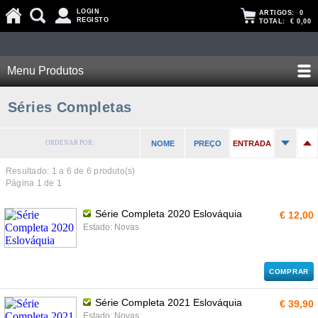
LOGIN
ARTIGOS:
0
REGISTO
TOTAL:
€ 0,00
Menu Produtos
Séries Completas
ORDENAR POR:
NOME
PREÇO
ENTRADA
Resultado: 1 a
6
de 6 produto(s)
Página 1 de 1
Série Completa 2020 Eslováquia
€ 12,00
Estado: Novas
COMPRAR
Série Completa 2021 Eslováquia
€ 39,90
Estado: Novas