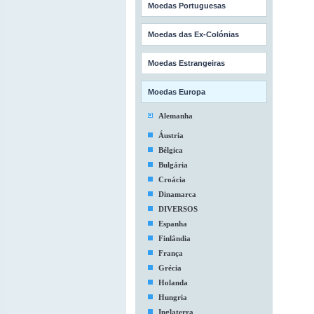
Moedas Portuguesas
Moedas das Ex-Colónias
Moedas Estrangeiras
Moedas Europa
Alemanha
Áustria
Bélgica
Bulgária
Croácia
Dinamarca
DIVERSOS
Espanha
Finlândia
França
Grécia
Holanda
Hungria
Inglaterra