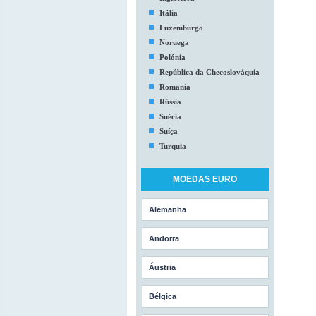
Itália
Luxemburgo
Noruega
Polónia
República da Checoslováquia
Romania
Rússia
Suécia
Suíça
Turquia
MOEDAS EURO
Alemanha
Andorra
Áustria
Bélgica