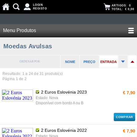
LOGIN
ARTIGOS:
0
REGISTO
TOTAL:
€ 0,00
Menu Produtos
Moedas Avulsas
ORDENAR POR:
NOME
PREÇO
ENTRADA
Resultado: 1 a
24
de 31 produto(s)
Página 1 de 2
2 Euros Eslovénia 2023
€ 7,90
Estado: Nova
Disponível com bordo A ou B
COMPRAR
2 Euros Eslovénia 2022
€ 7,90
Estado: Nova