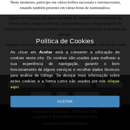
Neste momento, participo em vários leilões nacionais e internacionais,
estando também presente em várias feiras de numismática.
Espero que esta loja seja mais uma forma de satisfazer as necessidades de
todos os meus amigos e clientes, contribuindo para o enriquecimento de
colecções particulares ou ajudando outros colegas na obtenção de material que
procura.
Agradeço desde já a todos a confiança em mim depositada, certo de que serão
recompensados com um trabalho de rigor, seriedade e profissionalismo.
João Costa
Termos e Condições
Politica de Privacidade
Quem Somos
Contactos
RAL
CONTACTOS
IVA Regime de Isenção - ART.53 do CIVA
Copyright © JCNUMISMATICA.com 2026
Powered by JCNumismatica