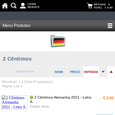
LOGIN
ARTIGOS:
0
REGISTO
TOTAL:
€ 0,00
Menu Produtos
2 Cêntimos
ORDENAR POR:
NOME
PREÇO
ENTRADA
Resultado: 1 a
24
de 87 produto(s)
Página 1 de 4
2 Cêntimos Alemanha 2021 - Letra
€ 2,00
A
Estado: Nova