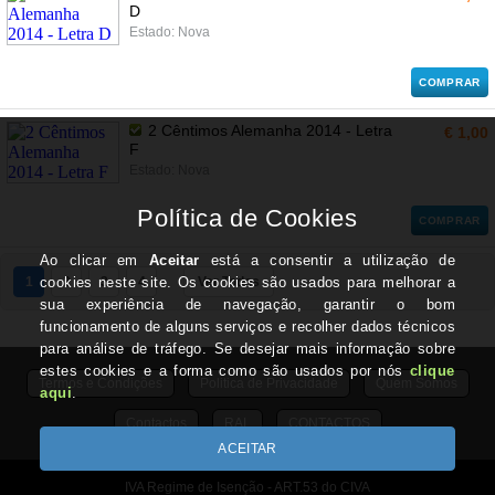
D
Estado: Nova
COMPRAR
2 Cêntimos Alemanha 2014 - Letra
€ 1,00
F
Estado: Nova
COMPRAR
1
2
3
4
Ver Todos
Termos e Condições
Politica de Privacidade
Quem Somos
Contactos
RAL
CONTACTOS
IVA Regime de Isenção - ART.53 do CIVA