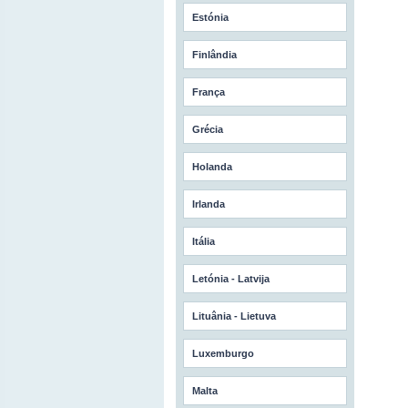
Estónia
Finlândia
França
Grécia
Holanda
Irlanda
Itália
Letónia - Latvija
Lituânia - Lietuva
Luxemburgo
Malta