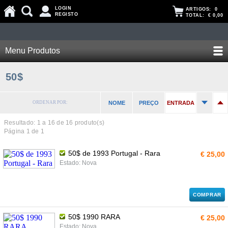
LOGIN
ARTIGOS:
0
REGISTO
TOTAL:
€ 0,00
Menu Produtos
50$
ORDENAR POR:
NOME
PREÇO
ENTRADA
Resultado: 1 a
16
de 16 produto(s)
Página 1 de 1
50$ de 1993 Portugal - Rara
€ 25,00
Estado: Nova
COMPRAR
50$ 1990 RARA
€ 25,00
Estado: Nova