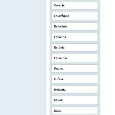
Croácia
Eslováquia
Eslovénia
Espanha
Estónia
Finlândia
França
Grécia
Holanda
Irlanda
Itália