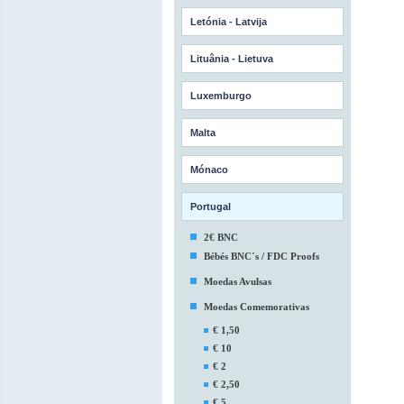
Letónia - Latvija
Lituânia - Lietuva
Luxemburgo
Malta
Mónaco
Portugal
2€ BNC
Bébés BNC´s / FDC Proofs
Moedas Avulsas
Moedas Comemorativas
€ 1,50
€ 10
€ 2
€ 2,50
€ 5