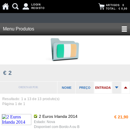
LOGIN
ARTIGOS:
0
REGISTO
TOTAL:
€ 0,00
Menu Produtos
€ 2
ORDENAR POR:
NOME
PREÇO
ENTRADA
Resultado: 1 a
13
de 13 produto(s)
Página 1 de 1
2 Euros Irlanda 2014
€ 21,90
Estado: Nova
Disponível com Bordo A ou B