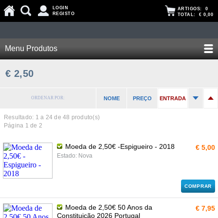
LOGIN
ARTIGOS:
0
REGISTO
TOTAL:
€ 0,00
Menu Produtos
€ 2,50
ORDENAR POR:
NOME
PREÇO
ENTRADA
Resultado: 1 a
24
de 48 produto(s)
Página 1 de 2
Moeda de 2,50€ -Espigueiro - 2018
€ 5,00
Estado: Nova
COMPRAR
Moeda de 2,50€ 50 Anos da
€ 7,95
Constituição 2026 Portugal