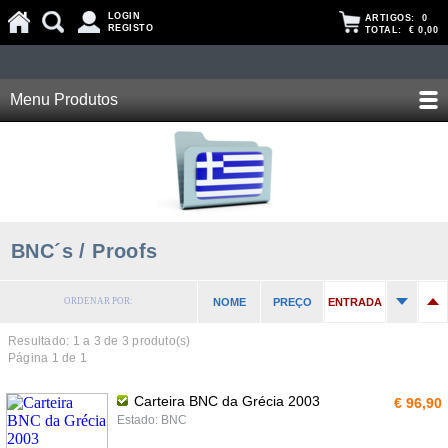
LOGIN
ARTIGOS:
0
REGISTO
TOTAL:
€ 0,00
Menu Produtos
BNC´s / Proofs
ORDENAR POR:
NOME
PREÇO
ENTRADA
Resultado: 1 a
3
de 3 produto(s)
Página 1 de 1
Carteira BNC da Grécia 2003
€ 96,90
Estado: BNC