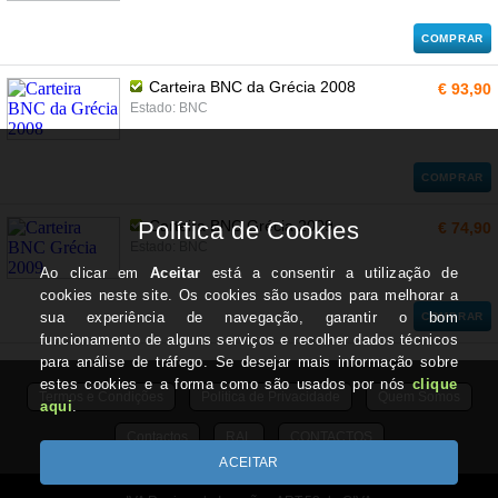
COMPRAR
Carteira BNC da Grécia 2008
€ 93,90
Estado: BNC
COMPRAR
Carteira BNC Grécia 2009
€ 74,90
Estado: BNC
COMPRAR
Termos e Condições
Politica de Privacidade
Quem Somos
Contactos
RAL
CONTACTOS