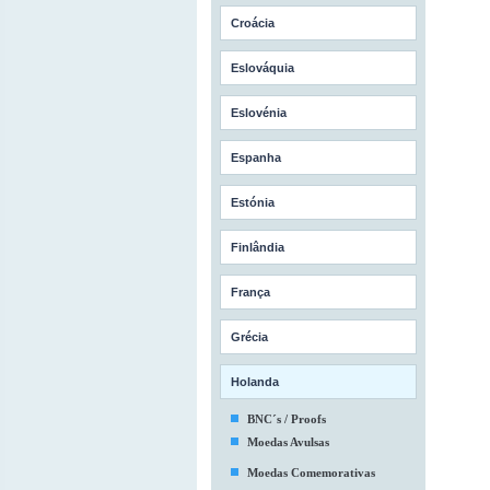
Croácia
Eslováquia
Eslovénia
Espanha
Estónia
Finlândia
França
Grécia
Holanda
BNC´s / Proofs
Moedas Avulsas
Moedas Comemorativas