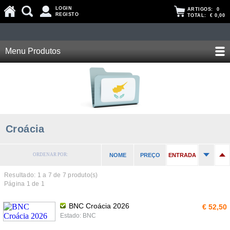
LOGIN
ARTIGOS:
0
REGISTO
TOTAL:
€ 0,00
Menu Produtos
Croácia
ORDENAR POR:
NOME
PREÇO
ENTRADA
Resultado: 1 a
7
de 7 produto(s)
Página 1 de 1
BNC Croácia 2026
€ 52,50
Estado: BNC