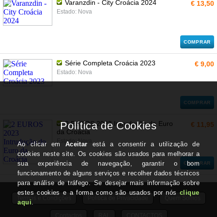
Varanzdin - City Croácia 2024
€ 13,50
Estado: Nova
COMPRAR
Série Completa Croácia 2023
€ 9,00
Estado: Nova
COMPRAR
2 EUROS 2023 Intrudução do Euro
€ 11,95
da Croácia
Estado: Nova
COMPRAR
Termos e Condições
Politica de Privacidade
Quem Somos
Contactos
RAL
CONTACTOS