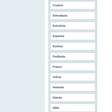
Croácia
Eslováquia
Eslovénia
Espanha
Estónia
Finlândia
França
Grécia
Holanda
Irlanda
Itália