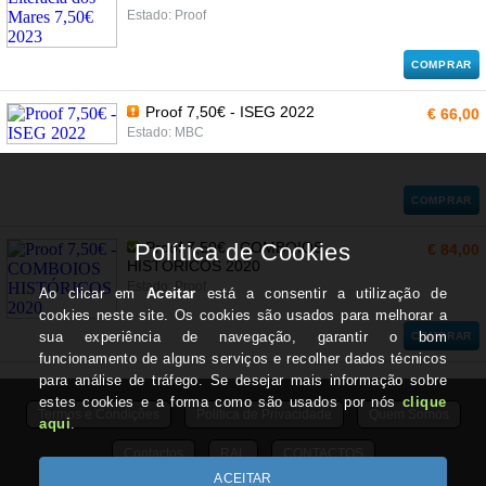
Estado: Proof
COMPRAR
Proof 7,50€ - ISEG 2022
€ 66,00
Estado: MBC
COMPRAR
Proof 7,50€ - COMBOIOS
€ 84,00
HISTÓRICOS 2020
Estado: Proof
COMPRAR
Termos e Condições
Politica de Privacidade
Quem Somos
Contactos
RAL
CONTACTOS