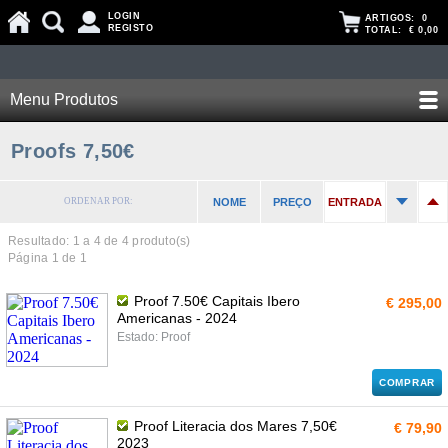
LOGIN
ARTIGOS:
0
REGISTO
TOTAL:
€ 0,00
Menu Produtos
Proofs 7,50€
ORDENAR POR:
NOME
PREÇO
ENTRADA
Resultado: 1 a
4
de 4 produto(s)
Página 1 de 1
Proof 7.50€ Capitais Ibero
€ 295,00
Americanas - 2024
Estado: Proof
COMPRAR
Proof Literacia dos Mares 7,50€
€ 79,90
2023