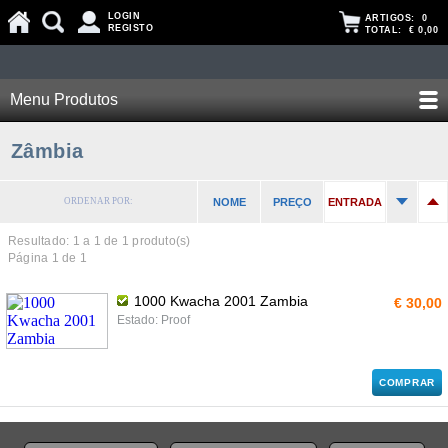
LOGIN
ARTIGOS:
0
REGISTO
TOTAL:
€ 0,00
Menu Produtos
Zâmbia
ORDENAR POR:
NOME
PREÇO
ENTRADA
Resultado: 1 a
1
de 1 produto(s)
Página 1 de 1
1000 Kwacha 2001 Zambia
€ 30,00
Estado: Proof
COMPRAR