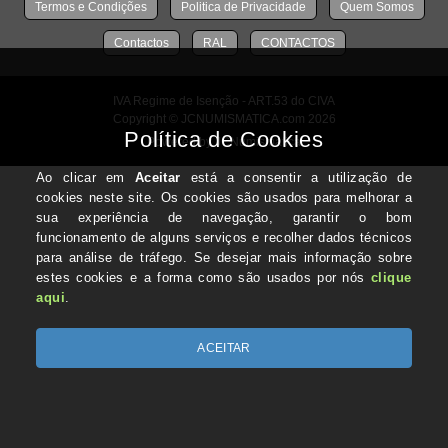
Termos e Condições
Politica de Privacidade
Quem Somos
Contactos
RAL
CONTACTOS
IVA Regime de Isenção - ART.53 do CIVA
Copyright © JCNUMISMATICA.com 2026
Powered by JCNumismatica