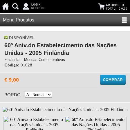
LOGIN
ARTIGOS:
0
REGISTO
TOTAL:
€ 0,00
Menu Produtos
DISPONÍVEL
60º Aniv.do Estabelecimento das Nações
Unidas - 2005 Finlândia
Finlândia :: Moedas Comemorativas
Código:
01028
€ 9,00
COMPRAR
BORDO