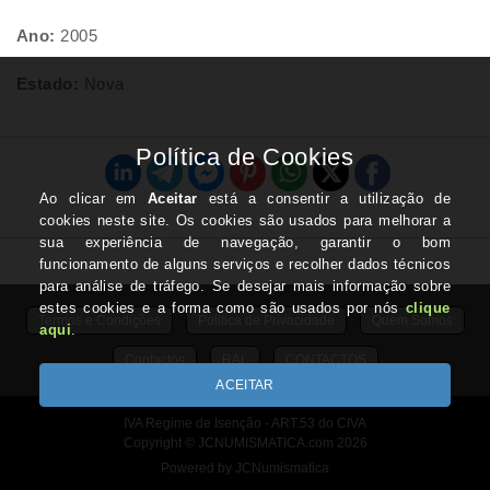
Ano:
2005
Estado:
Nova
Termos e Condições
Politica de Privacidade
Quem Somos
Contactos
RAL
CONTACTOS
IVA Regime de Isenção - ART.53 do CIVA
Copyright © JCNUMISMATICA.com 2026
Powered by JCNumismatica