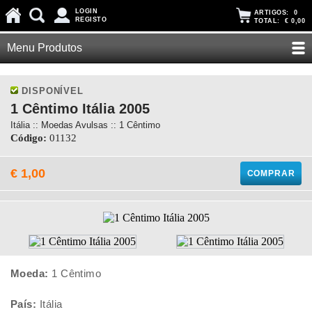
LOGIN
ARTIGOS:
0
REGISTO
TOTAL:
€ 0,00
Menu Produtos
DISPONÍVEL
1 Cêntimo Itália 2005
Itália :: Moedas Avulsas :: 1 Cêntimo
Código:
01132
€ 1,00
COMPRAR
Moeda:
1 Cêntimo
País:
Itália