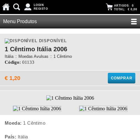
LOGIN
ARTIGOS:
0
REGISTO
TOTAL:
€ 0,00
Menu Produtos
DISPONÍVEL
1 Cêntimo Itália 2006
Itália :: Moedas Avulsas :: 1 Cêntimo
Código:
01133
€ 1,20
COMPRAR
Moeda:
1 Cêntimo
País:
Itália