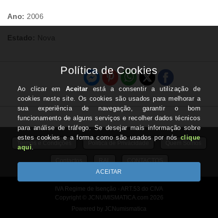
Ano:
2006
Estado:
Nova
Termos e Condições
Politica de Privacidade
Quem Somos
Contactos
RAL
CONTACTOS
IVA Regime de Isenção - ART.53 do CIVA
Copyright © JCNUMISMATICA.com 2026
Powered by JCNumismatica