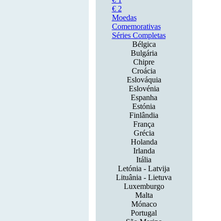
€ 2
Moedas
Comemorativas
Séries Completas
Bélgica
Bulgária
Chipre
Croácia
Eslováquia
Eslovénia
Espanha
Estónia
Finlândia
França
Grécia
Holanda
Irlanda
Itália
Letónia - Latvija
Lituânia - Lietuva
Luxemburgo
Malta
Mónaco
Portugal