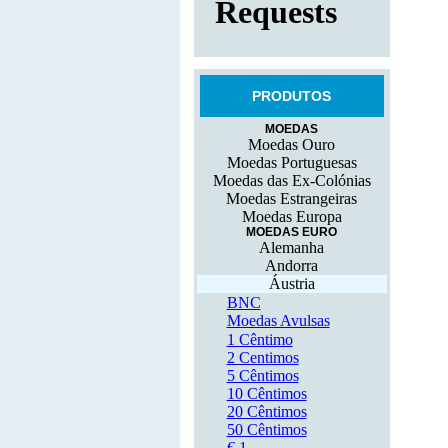
PRODUTOS
MOEDAS
Moedas Ouro
Moedas Portuguesas
Moedas das Ex-Colónias
Moedas Estrangeiras
Moedas Europa
MOEDAS EURO
Alemanha
Andorra
Áustria
BNC
Moedas Avulsas
1 Cêntimo
2 Centimos
5 Cêntimos
10 Cêntimos
20 Cêntimos
50 Cêntimos
€ 1