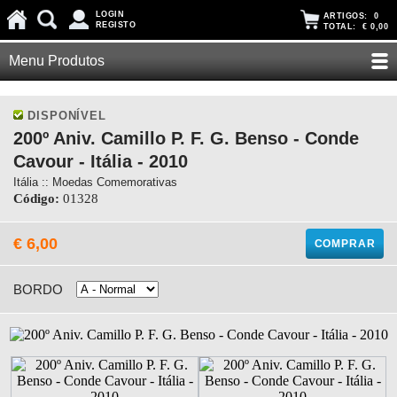
LOGIN
ARTIGOS:
0
REGISTO
TOTAL:
€ 0,00
Menu Produtos
DISPONÍVEL
200º Aniv. Camillo P. F. G. Benso - Conde
Cavour - Itália - 2010
Itália :: Moedas Comemorativas
Código:
01328
€ 6,00
COMPRAR
BORDO