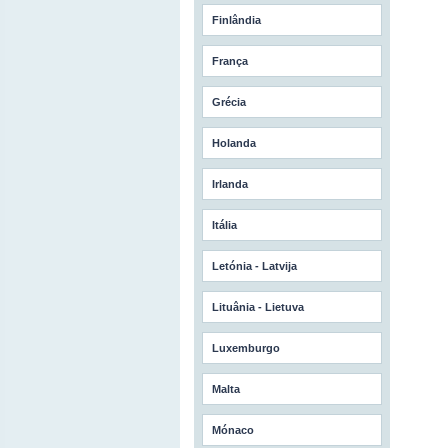
Finlândia
França
Grécia
Holanda
Irlanda
Itália
Letónia - Latvija
Lituânia - Lietuva
Luxemburgo
Malta
Mónaco