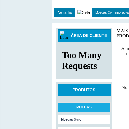
Alemanha
Moedas Comemorativa
MAIS
ÁREA DE CLIENTE
PROD
A m
m
No 
PRODUTOS
MOEDAS
Moedas Ouro