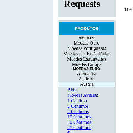
PRODUTOS
MOEDAS
Moedas Ouro
Moedas Portuguesas
Moedas das Ex-Colónias
Moedas Estrangeiras
Moedas Europa
MOEDAS EURO
Alemanha
Andorra
Áustria
BNC
Moedas Avulsas
1 Cêntimo
2 Centimos
5 Cêntimos
10 Cêntimos
20 Cêntimos
50 Cêntimos
€ 1