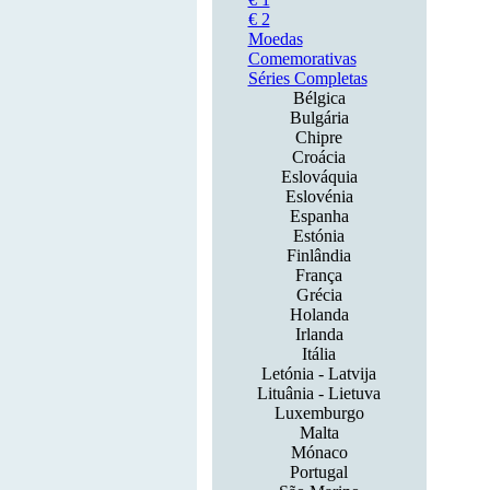
€ 2
Moedas
Comemorativas
Séries Completas
Bélgica
Bulgária
Chipre
Croácia
Eslováquia
Eslovénia
Espanha
Estónia
Finlândia
França
Grécia
Holanda
Irlanda
Itália
Letónia - Latvija
Lituânia - Lietuva
Luxemburgo
Malta
Mónaco
Portugal