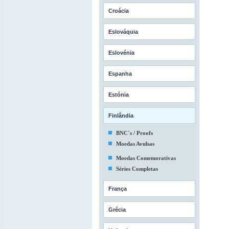
Croácia
Eslováquia
Eslovénia
Espanha
Estónia
Finlândia
BNC´s / Proofs
Moedas Avulsas
Moedas Comemorativas
Séries Completas
França
Grécia