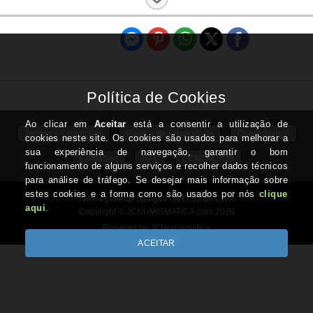
Estado:
Nova
Termos e Condições
Politica de Privacidade
Quem Somos
Contactos
RAL
CONTACTOS
IVA Regime de Isenção - ART.53 do CIVA
Copyright © JCNUMISMATICA.com 2026
Powered by JCNumismatica