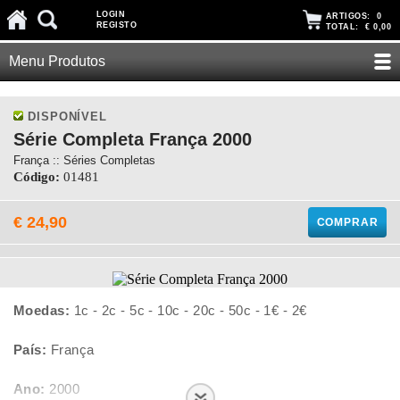
LOGIN
ARTIGOS:
0
REGISTO
TOTAL:
€ 0,00
Menu Produtos
DISPONÍVEL
Série Completa França 2000
França :: Séries Completas
Código:
01481
€ 24,90
COMPRAR
Moedas:
1c - 2c - 5c - 10c - 20c - 50c - 1€ - 2€
País:
França
Ano:
2000