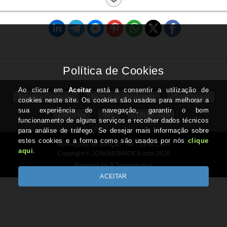
Estado:
Nova
Termos e Condições
Politica de Privacidade
Quem Somos
Contactos
RAL
CONTACTOS
IVA Regime de Isenção - ART.53 do CIVA
Copyright © JCNUMISMATICA.com 2026
Powered by JCNumismatica