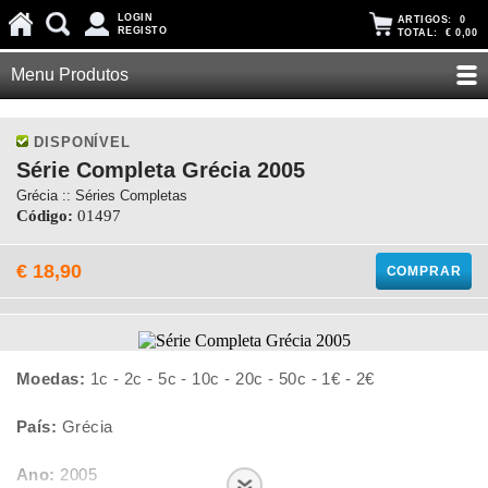
LOGIN
ARTIGOS:
0
REGISTO
TOTAL:
€ 0,00
Menu Produtos
DISPONÍVEL
Série Completa Grécia 2005
Grécia :: Séries Completas
Código:
01497
€ 18,90
COMPRAR
Moedas:
1c - 2c - 5c - 10c - 20c - 50c - 1€ - 2€
País:
Grécia
Ano:
2005