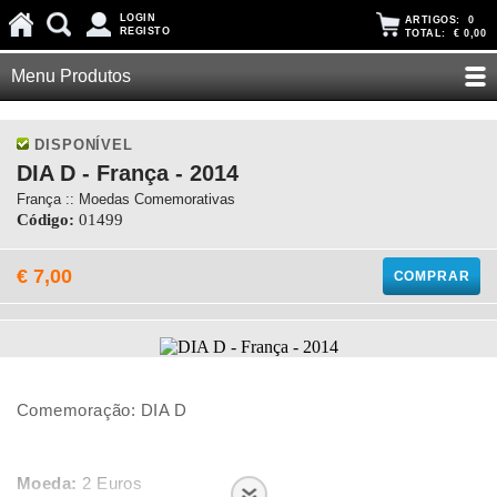
LOGIN
ARTIGOS:
0
REGISTO
TOTAL:
€ 0,00
Menu Produtos
DISPONÍVEL
DIA D - França - 2014
França :: Moedas Comemorativas
Código:
01499
€ 7,00
COMPRAR
Comemoração: DIA D
Moeda:
2 Euros