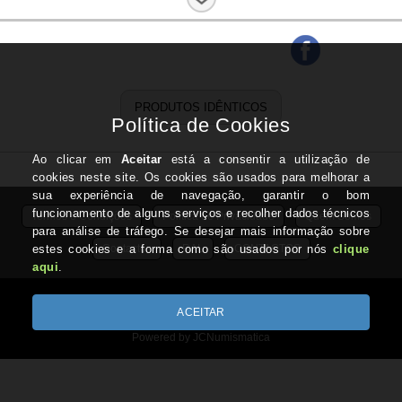
País:
França
Ano:
2014
Estado:
Nova
PRODUTOS IDÊNTICOS
Termos e Condições
Politica de Privacidade
Quem Somos
Contactos
RAL
CONTACTOS
IVA Regime de Isenção - ART.53 do CIVA
Copyright © JCNUMISMATICA.com 2026
Powered by JCNumismatica