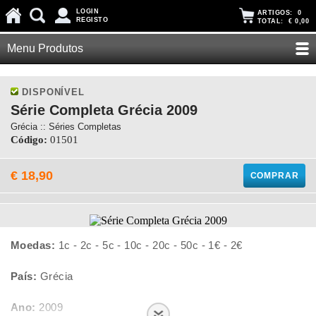
LOGIN
ARTIGOS:
0
REGISTO
TOTAL:
€ 0,00
Menu Produtos
DISPONÍVEL
Série Completa Grécia 2009
Grécia :: Séries Completas
Código:
01501
€ 18,90
COMPRAR
Moedas:
1c - 2c - 5c - 10c - 20c - 50c - 1€ - 2€
País:
Grécia
Ano:
2009