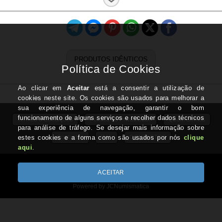
Estado:
Nova
PRODUTOS IDÊNTICOS
Termos e Condições
Politica de Privacidade
Quem Somos
Contactos
RAL
CONTACTOS
IVA Regime de Isenção - ART.53 do CIVA
Copyright © JCNUMISMATICA.com 2026
Powered by JCNumismatica