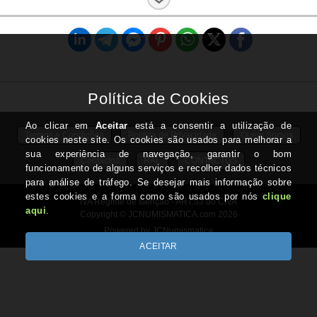
Estado:
Nova
Termos e Condições
Politica de Privacidade
Quem Somos
Contactos
RAL
CONTACTOS
IVA Regime de Isenção - ART.53 do CIVA
Copyright © JCNUMISMATICA.com 2026
Powered by JCNumismatica