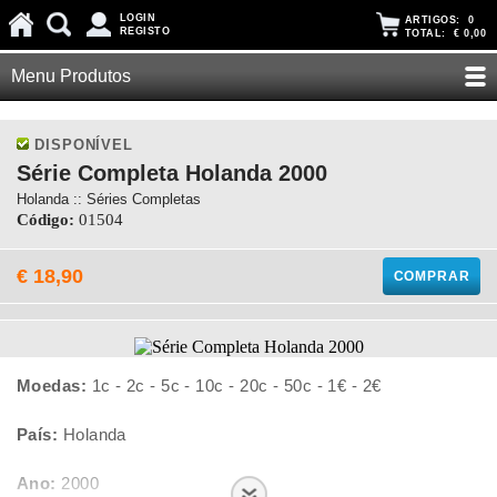
LOGIN
ARTIGOS:
0
REGISTO
TOTAL:
€ 0,00
Menu Produtos
DISPONÍVEL
Série Completa Holanda 2000
Holanda :: Séries Completas
Código:
01504
€ 18,90
COMPRAR
Moedas:
1c - 2c - 5c - 10c - 20c - 50c - 1€ - 2€
País:
Holanda
Ano:
2000