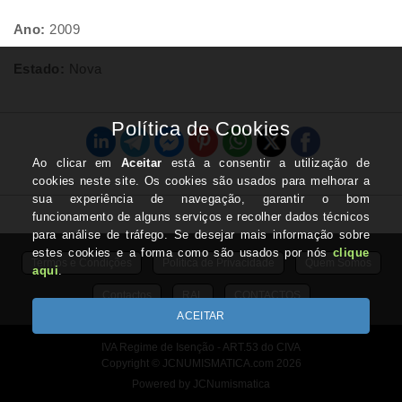
Ano:
2009
Estado:
Nova
Termos e Condições
Politica de Privacidade
Quem Somos
Contactos
RAL
CONTACTOS
IVA Regime de Isenção - ART.53 do CIVA
Copyright © JCNUMISMATICA.com 2026
Powered by JCNumismatica