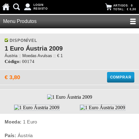
LOGIN
ARTIGOS:
0
REGISTO
TOTAL:
€ 0,00
Menu Produtos
DISPONÍVEL
1 Euro Áustria 2009
Áustria :: Moedas Avulsas :: € 1
Código:
00174
€ 3,80
COMPRAR
Moeda:
1 Euro
País:
Áustria