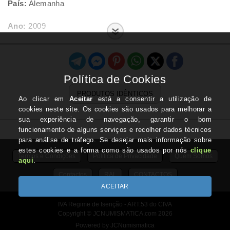
País:
Alemanha
Ano:
2009
Letra:
D
Estado:
Nova
PRODUTOS IDÊNTICOS
Termos e Condições
Politica de Privacidade
Quem Somos
Contactos
RAL
CONTACTOS
IVA Regime de Isenção - ART.53 do CIVA
Copyright © JCNUMISMATICA.com 2026
Powered by JCNumismatica