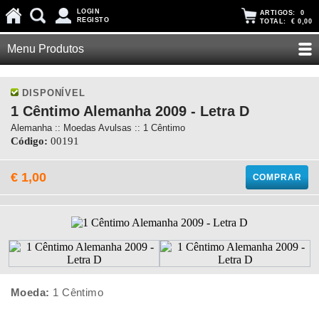
LOGIN
ARTIGOS:
0
REGISTO
TOTAL:
€ 0,00
Menu Produtos
DISPONÍVEL
1 Cêntimo Alemanha 2009 - Letra D
Alemanha :: Moedas Avulsas :: 1 Cêntimo
Código:
00191
€ 1,00
COMPRAR
Moeda:
1 Cêntimo