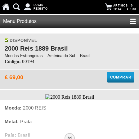
LOGIN
ARTIGOS:
0
REGISTO
TOTAL:
€ 0,00
Menu Produtos
DISPONÍVEL
2000 Reis 1889 Brasil
Moedas Estrangeiras :: América do Sul :: Brasil
Código:
00194
€ 69,00
COMPRAR
Moeda:
2000 REIS
Metal:
Prata
País:
Brasil