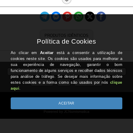
Ano:
1889
Estado:
BC
PRODUTOS IDÊNTICOS
Termos e Condições
Politica de Privacidade
Quem Somos
Contactos
RAL
CONTACTOS
IVA Regime de Isenção - ART.53 do CIVA
Copyright © JCNUMISMATICA.com 2026
Powered by JCNumismatica