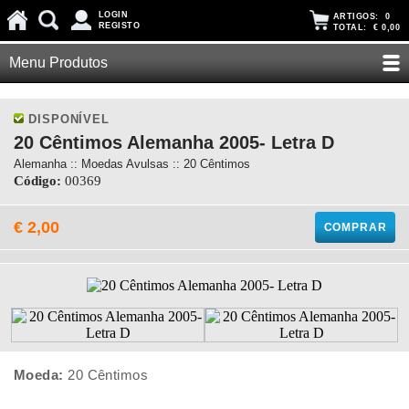
LOGIN
ARTIGOS:
0
REGISTO
TOTAL:
€ 0,00
Menu Produtos
DISPONÍVEL
20 Cêntimos Alemanha 2005- Letra D
Alemanha :: Moedas Avulsas :: 20 Cêntimos
Código:
00369
€ 2,00
COMPRAR
Moeda:
20 Cêntimos