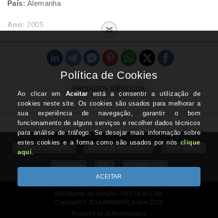
País:
Alemanha
Ano:
2005
Letra:
D
Estado:
Nova
PRODUTOS IDÊNTICOS
Termos e Condições
Politica de Privacidade
Quem Somos
Contactos
RAL
CONTACTOS
IVA Regime de Isenção - ART.53 do CIVA
Copyright © JCNUMISMATICA.com 2026
Powered by JCNumismatica