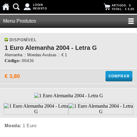
LOGIN
ARTIGOS:
0
REGISTO
TOTAL:
€ 0,00
Menu Produtos
DISPONÍVEL
1 Euro Alemanha 2004 - Letra G
Alemanha :: Moedas Avulsas :: € 1
Código:
00436
€ 3,80
COMPRAR
Moeda:
1 Euro