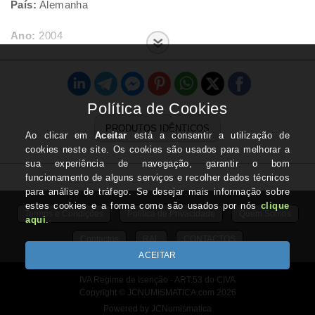
País:
Alemanha
Ano:
2004
Letra:
G
Estado:
Nova
PRODUTOS IDÊNTICOS
Termos e Condições
Politica de Privacidade
Quem Somos
Contactos
RAL
CONTACTOS
IVA Regime de Isenção - ART.53 do CIVA
Copyright © JCNUMISMATICA.com 2026
Powered by JCNumismatica