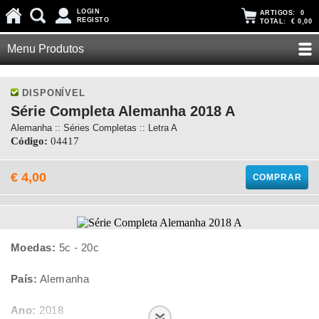
LOGIN
ARTIGOS:
0
REGISTO
TOTAL:
€ 0,00
Menu Produtos
DISPONÍVEL
Série Completa Alemanha 2018 A
Alemanha :: Séries Completas :: Letra A
Código:
04417
€ 4,00
COMPRAR
Moedas:
5c - 20c
País:
Alemanha
Ano:
2018