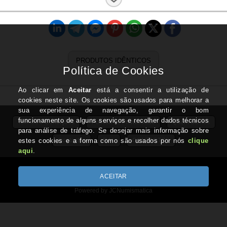
Letra:
A
Estado:
Novas
PRODUTOS IDÊNTICOS
Termos e Condições
Politica de Privacidade
Quem Somos
Contactos
RAL
CONTACTOS
IVA Regime de Isenção - ART.53 do CIVA
Copyright © JCNUMISMATICA.com 2026
Powered by JCNumismatica