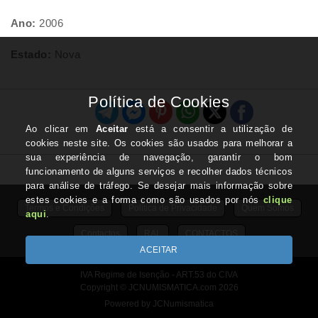
Ano:
2006
Estado:
Nova
Termos e Condições
Politica de Privacidade
Quem Somos
Contactos
RAL
CONTACTOS
IVA Regime de Isenção - ART.53 do CIVA
Copyright © JCNUMISMATICA.com 2026
Powered by JCNumismatica