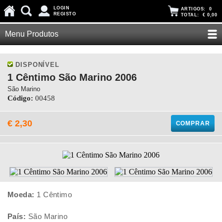
LOGIN
ARTIGOS:
0
REGISTO
TOTAL:
€ 0,00
Menu Produtos
DISPONÍVEL
1 Cêntimo São Marino 2006
São Marino
Código:
00458
€ 2,30
COMPRAR
Moeda:
1 Cêntimo
País:
São Marino